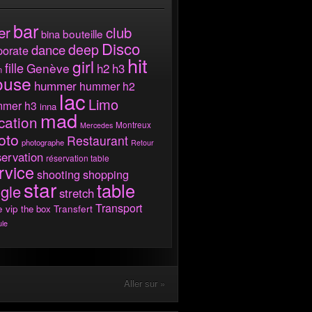
bar
er
club
bouteille
bina
Disco
deep
dance
porate
hit
girl
fille
Genève
h2
h3
m
ouse
hummer
hummer h2
lac
Limo
mer h3
inna
mad
cation
Montreux
Mercedes
oto
Restaurant
photographe
Retour
ervation
réservation table
rvice
shooting
shopping
star
table
ngle
stretch
Transport
e vip
the box
Transfert
ule
Aller sur »