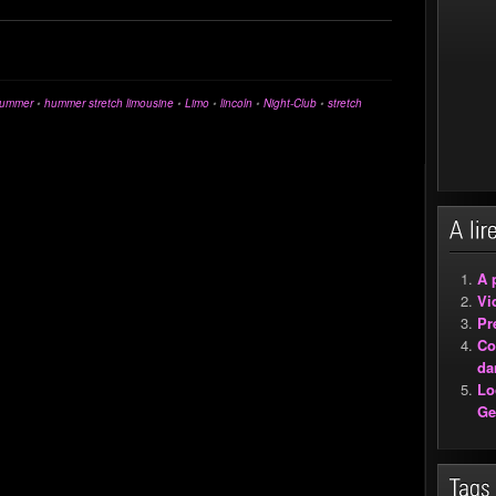
ummer
•
hummer stretch limousine
•
Limo
•
lincoln
•
Night-Club
•
stretch
A 
Vi
Pr
Co
da
Lo
Ge