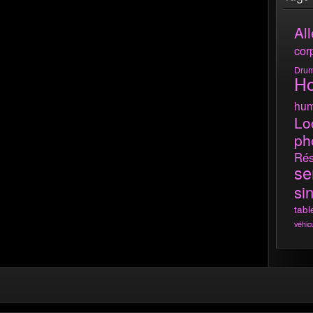
All
cor
Dru
H
hum
Lo
ph
Rés
se
si
tabl
véhic