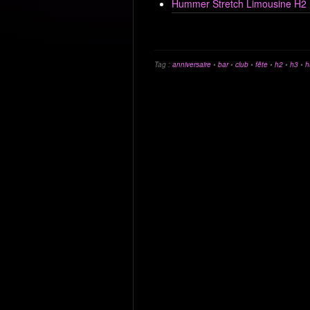
Hummer Stretch Limousine H2
Tag :
anniversaire
•
bar
•
club
•
fête
•
h2
•
h3
•
h