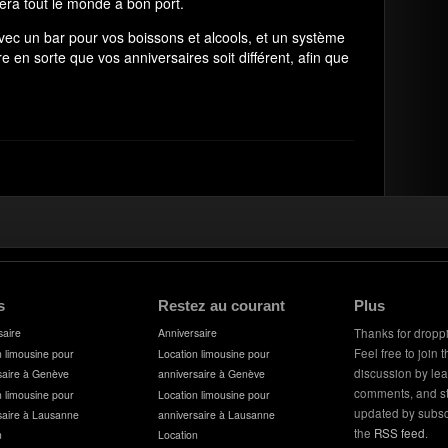
ra tout le monde à bon port.
vec un bar pour vos boissons et alcools, et un système
e en sorte que vos anniversaires soit différent, afin que
s
Restez au courant
Plus
saire
Anniversaire
Thanks for dropp
Feel free to join 
n limousine pour
Location limousine pour
discussion by le
saire à Genève
anniversaire à Genève
comments, and s
n limousine pour
Location limousine pour
updated by subsc
saire à Lausanne
anniversaire à Lausanne
the
RSS feed
.
n
Location