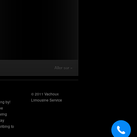
Aller sur »
© 2011 Vachoux
Limousine Service
ing by!
the
aving
tay
ribing to