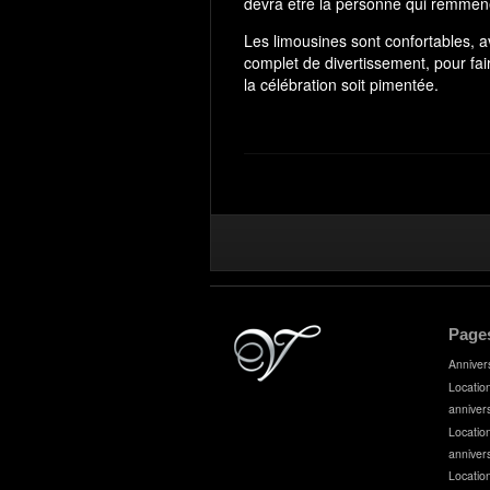
devra être la personne qui remmène
Les limousines sont confortables, a
complet de divertissement, pour fair
la célébration soit pimentée.
Page
Anniver
Locatio
anniver
Locatio
anniver
Locatio