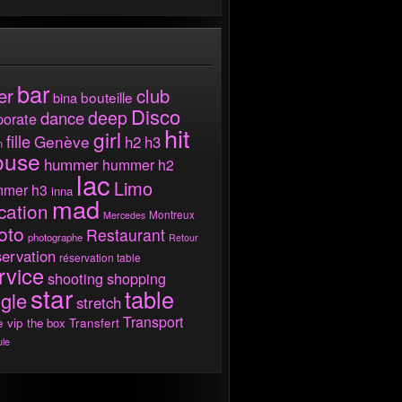
bar
er
club
bouteille
bina
Disco
deep
dance
porate
hit
girl
fille
Genève
h2
h3
m
ouse
hummer
hummer h2
lac
Limo
mer h3
inna
mad
cation
Montreux
Mercedes
oto
Restaurant
photographe
Retour
ervation
réservation table
rvice
shooting
shopping
star
table
ngle
stretch
Transport
e vip
the box
Transfert
ule