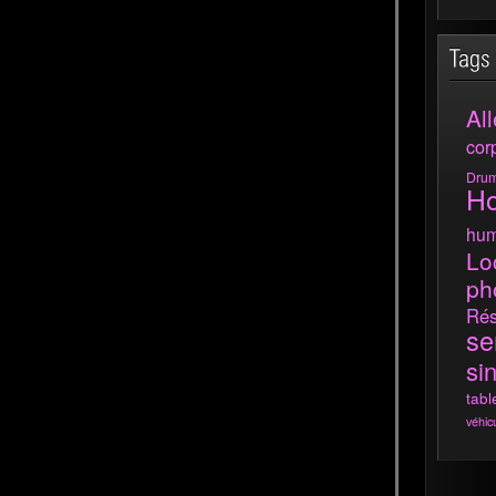
All
cor
Dru
H
hum
Lo
ph
Rés
se
si
tabl
véhic