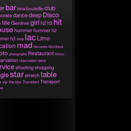
bar
er
club
bouteille
bina
Disco
deep
dance
porate
hit
girl
fille
Genève
h2
h3
m
ouse
hummer
hummer h2
lac
Limo
mer h3
inna
mad
cation
Montreux
Mercedes
oto
Restaurant
photographe
Retour
ervation
réservation table
rvice
shooting
shopping
star
table
ngle
stretch
Transport
e vip
the box
Transfert
ule