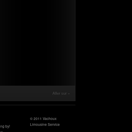
Aller sur »
© 2011 Vachoux
Limousine Service
ing by!
the