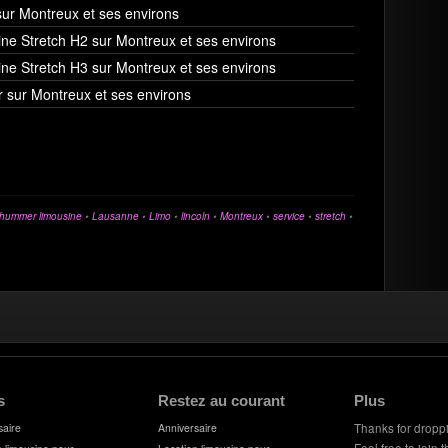
sur Montreux et ses environs
ne Stretch H2 sur Montreux et ses environs
ne Stretch H3 sur Montreux et ses environs
r sur Montreux et ses environs
hummer limousine
•
Lausanne
•
Limo
•
lincoln
•
Montreux
•
service
•
stretch
•
s
Restez au courant
Plus
saire
Anniversaire
Thanks for dropp
Feel free to join 